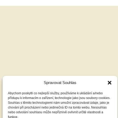
Spravovat Souhlas
Abychom poskytli co nejlepší služby, používáme k ukládání a/nebo
přístupu k informacím o zařízení, technologie jako jsou soubory cookies.
Souhlas s těmito technologiemi nám umožní zpracovávat údaje, jako je
chování při procházení nebo jedinečná ID na tomto webu. Nesouhlas
nebo odvolání souhlasu může nepříznivě ovlivnit určité vlastnosti a
funkce.