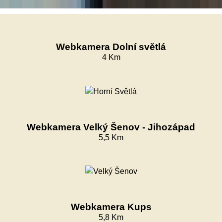
Webkamera Dolní světlá
4 Km
Webkamera Velký Šenov - Jihozápad
5,5 Km
Webkamera Kups
5,8 Km